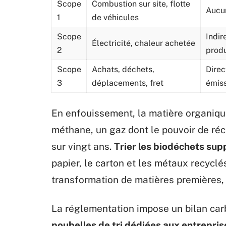
Scope
Combustion sur site, flotte
Aucun
1
de véhicules
Scope
Indir
Électricité, chaleur achetée
2
produ
Scope
Achats, déchets,
Direc
3
déplacements, fret
émis
En enfouissement, la matière organiqu
méthane, un gaz dont le pouvoir de r
sur vingt ans.
Trier les biodéchets sup
papier, le carton et les métaux recyclés
transformation de matières premières,
La réglementation impose un bilan car
poubelles de tri dédiées aux entrepris