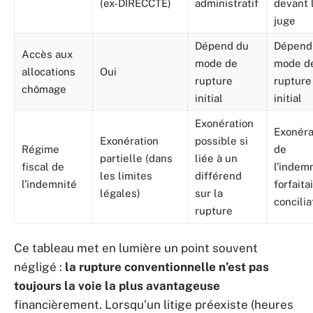
(ex-DIRECCTE)
administratif
devant 
juge
Dépend du
Dépend
Accès aux
mode de
mode d
allocations
Oui
rupture
rupture
chômage
initial
initial
Exonération
Exonéra
Exonération
possible si
Régime
de
partielle (dans
liée à un
fiscal de
l’indem
les limites
différend
l’indemnité
forfaita
légales)
sur la
concilia
rupture
Ce tableau met en lumière un point souvent
négligé :
la rupture conventionnelle n’est pas
toujours la voie la plus avantageuse
financièrement. Lorsqu’un litige préexiste (heures