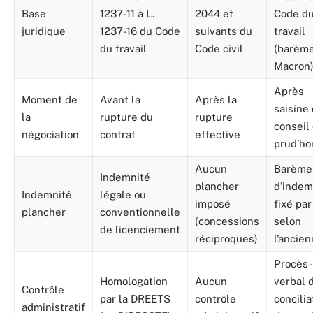
Base
1237-11 à L.
2044 et
Code d
juridique
1237-16 du Code
suivants du
travail
du travail
Code civil
(barèm
Macron
Après
Moment de
Avant la
Après la
saisine
la
rupture du
rupture
conseil
négociation
contrat
effective
prud’h
Aucun
Barème
Indemnité
plancher
d’indem
Indemnité
légale ou
imposé
fixé par 
plancher
conventionnelle
(concessions
selon
de licenciement
réciproques)
l’ancie
Procès-
Homologation
Aucun
verbal 
Contrôle
par la DREETS
contrôle
concilia
administratif