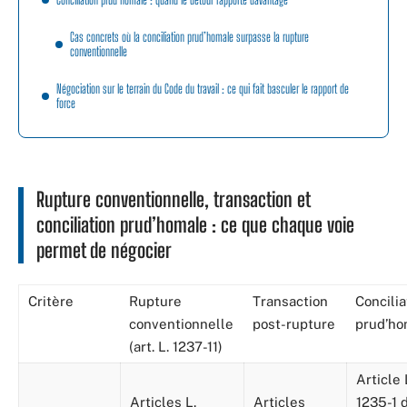
Cas concrets où la conciliation prud’homale surpasse la rupture
conventionnelle
Négociation sur le terrain du Code du travail : ce qui fait basculer le rapport de
force
Rupture conventionnelle, transaction et
conciliation prud’homale : ce que chaque voie
permet de négocier
Critère
Rupture
Transaction
Concilia
conventionnelle
post-rupture
prud’ho
(art. L. 1237-11)
Article 
Articles L.
Articles
1235-1 