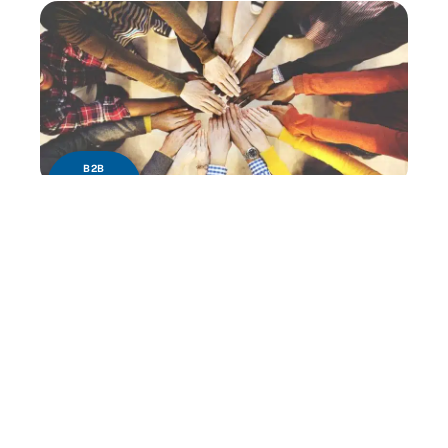
B2B
Quels sont les avantages de la diversité en
entreprise ?
Contact
Mentions Légales
Sitemap
© 2025 | b2bconnexion.com