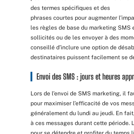
des termes
spécifiques
et des
phrases
courtes
pour
augmenter
l’imp
les règles de base du marketing SMS
sollicités ou
de
les
envoyer
à des
mom
conseillé
d’inclure
une option de
désa
destinataires
puissent
facilement
se
d
Envoi
des SMS : jours et heures app
Lors
de
l’envoi
de
SMS marketing, il fa
pour maximiser
l’efficacité
de vos mess
généralement du lundi au jeudi. En fait
à ces messages durant cette période.
pour
se
détendre
et
profiter
du
temps
l