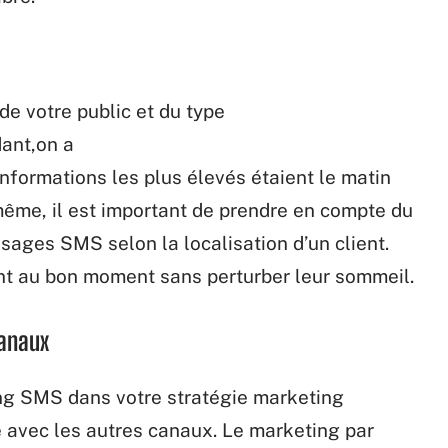
de votre public et
du
type
ant,on a
informations
les
plus
élevés
étaient le matin
ême, il est
important
de prendre en compte du
sages
SMS selon la localisation
d’un
client.
nt
au
bon
moment
sans
perturber
leur
sommeil.
anaux
ng
SMS dans
votre
stratégie marketing
é avec
les
autres
canaux. Le
marketing
par