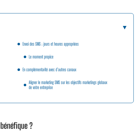
Envoi des SMS : jours et heures appropriées
Le moment propice
En complémentarité avec d’autres canaux
Aligner le marketing SMS sur les objectifs marketings globaux
de votre entreprise
l
bénéfique
?