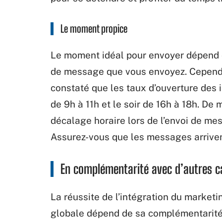
Le moment propice
Le
moment
idéal
pour
envoyer
dépend
de
message
que
vous
envoyez.
Cepend
constaté
que
les
taux
d’ouverture
des
de
9h
à
11h
et
le
soir
de
16h
à
18h.
De m
décalage horaire lors de
l’envoi
de
mes
Assurez-vous
que
les
messages
arrive
En complémentarité
avec
d’autres
c
La
réussite
de
l’intégration
du
marketi
globale
dépend
de
sa complémentarit