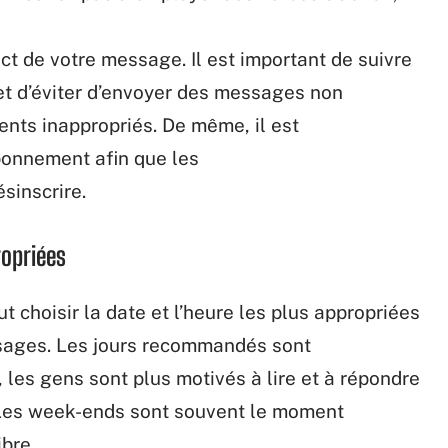
act
de
votre
message.
Il est important de
suivre
et
d’éviter
d’envoyer
des messages non
ents
inappropriés.
De même, il est
bonnement
afin
que
les
ésinscrire.
ropriées
ut choisir
la
date
et
l’heure
les plus
appropriées
ages. Les jours recommandés sont
, les gens sont plus
motivés
à lire et à répondre
 Les week-ends sont
souvent
le
moment
ibre.