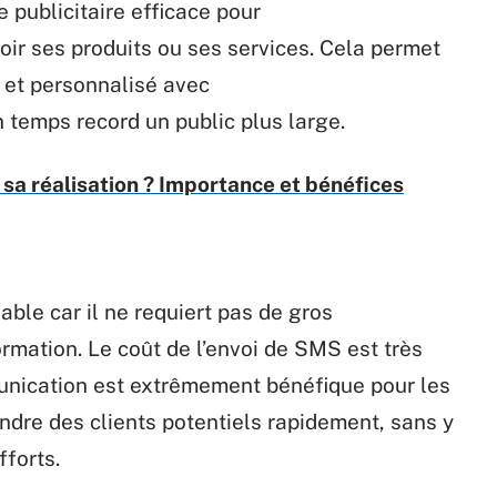
de
publicitaire
efficace pour
ir ses produits ou ses services.
Cela
permet
 et personnalisé avec
 temps record un public plus large.
 sa réalisation ? Importance et bénéfices
dable
car
il
ne requiert pas de
gros
ormation.
Le coût
de
l’envoi
de
SMS est très
unication est
extrêmement
bénéfique
pour les
indre
des clients potentiels rapidement, sans
y
fforts.